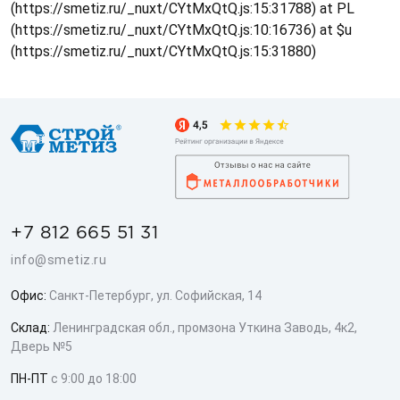
(https://smetiz.ru/_nuxt/CYtMxQtQ.js:15:31788) at PL
(https://smetiz.ru/_nuxt/CYtMxQtQ.js:10:16736) at $u
(https://smetiz.ru/_nuxt/CYtMxQtQ.js:15:31880)
+7 812 665 51 31
info@smetiz.ru
Офис:
Санкт-Петербург, ул. Софийская, 14
Склад:
Ленинградская обл., промзона Уткина Заводь, 4к2,
Дверь №5
ПН-ПТ
с 9:00 до 18:00