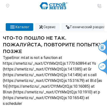
каталог
сервис
технический раздел
ЧТО-ТО ПОШЛО НЕ ТАК.
ПОЖАЛУЙСТА, ПОВТОРИТЕ ПОПЫТКУ
ПОЗЖЕ
TypeError: ml.at is not a function at
https://smetiz.ru/_nuxt/CYtMxQtQ.js:1773:60894 at Ys
(https://smetiz.ru/_nuxt/CYtMxQtQ.js:14:1385) at Gr
(https://smetiz.ru/_nuxt/CYtMxQtQ.js:14:1456) at s.call
(https://smetiz.ru/_nuxt/CYtMxQtQ.js:15:31679) at Bl.d [as
fn] (https://smetiz.ru/_nuxt/CYtMxQtQ.js:10:16085) at
Bl.run (https://smetiz.ru/_nuxt/CYtMxQtQ.js:10:1910) at p
(https://smetiz.ru/_nuxt/CYtMxQtQ.js:10:16543) at
s.scheduler