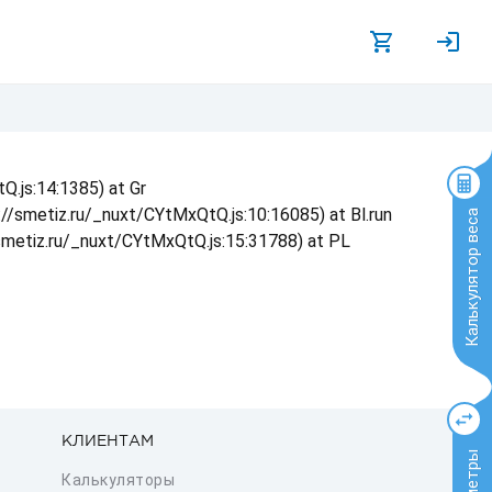
Q.js:14:1385) at Gr
s://smetiz.ru/_nuxt/CYtMxQtQ.js:10:16085) at Bl.run
Калькулятор веса
/smetiz.ru/_nuxt/CYtMxQtQ.js:15:31788) at PL
КЛИЕНТАМ
Калькуляторы