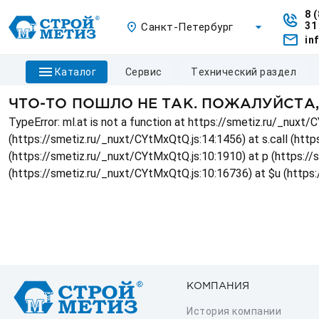
8 
31
Санкт-Петербург
in
каталог
сервис
технический раздел
ЧТО-ТО ПОШЛО НЕ ТАК. ПОЖАЛУЙСТА
TypeError: ml.at is not a function at https://smetiz.ru/_nux
(https://smetiz.ru/_nuxt/CYtMxQtQ.js:14:1456) at s.call (http
(https://smetiz.ru/_nuxt/CYtMxQtQ.js:10:1910) at p (https:/
(https://smetiz.ru/_nuxt/CYtMxQtQ.js:10:16736) at $u (https
КОМПАНИЯ
История компании