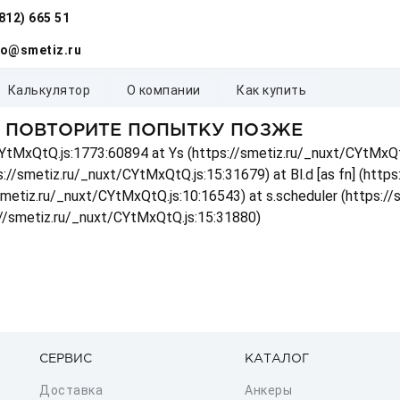
(812) 665 51
fo@smetiz.ru
калькулятор
о компании
как купить
, ПОВТОРИТЕ ПОПЫТКУ ПОЗЖЕ
t/CYtMxQtQ.js:1773:60894 at Ys (https://smetiz.ru/_nuxt/CYtMxQt
s://smetiz.ru/_nuxt/CYtMxQtQ.js:15:31679) at Bl.d [as fn] (http
/smetiz.ru/_nuxt/CYtMxQtQ.js:10:16543) at s.scheduler (https:/
://smetiz.ru/_nuxt/CYtMxQtQ.js:15:31880)
СЕРВИС
КАТАЛОГ
Доставка
Анкеры