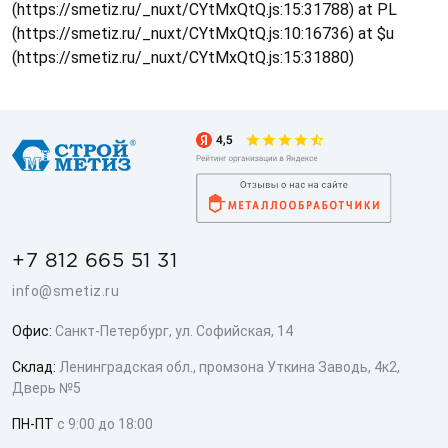
(https://smetiz.ru/_nuxt/CYtMxQtQ.js:15:31788) at PL
(https://smetiz.ru/_nuxt/CYtMxQtQ.js:10:16736) at $u
(https://smetiz.ru/_nuxt/CYtMxQtQ.js:15:31880)
+7 812 665 51 31
info@smetiz.ru
Офис:
Санкт-Петербург, ул. Софийская, 14
Склад:
Ленинградская обл., промзона Уткина Заводь, 4к2,
Дверь №5
ПН-ПТ
с 9:00 до 18:00