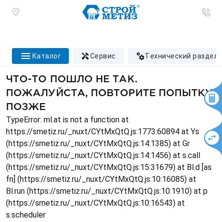
каталог
сервис
технический раздел
ЧТО-ТО ПОШЛО НЕ ТАК.
ПОЖАЛУЙСТА, ПОВТОРИТЕ ПОПЫТКУ
ПОЗЖЕ
TypeError: ml.at is not a function at
https://smetiz.ru/_nuxt/CYtMxQtQ.js:1773:60894 at Ys
(https://smetiz.ru/_nuxt/CYtMxQtQ.js:14:1385) at Gr
(https://smetiz.ru/_nuxt/CYtMxQtQ.js:14:1456) at s.call
(https://smetiz.ru/_nuxt/CYtMxQtQ.js:15:31679) at Bl.d [as
fn] (https://smetiz.ru/_nuxt/CYtMxQtQ.js:10:16085) at
Bl.run (https://smetiz.ru/_nuxt/CYtMxQtQ.js:10:1910) at p
(https://smetiz.ru/_nuxt/CYtMxQtQ.js:10:16543) at
s.scheduler