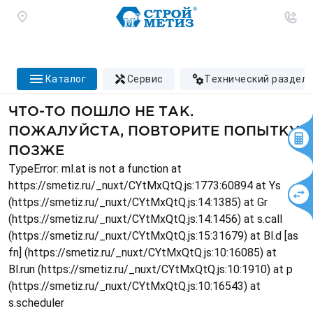
каталог
сервис
технический раздел
ЧТО-ТО ПОШЛО НЕ ТАК.
ПОЖАЛУЙСТА, ПОВТОРИТЕ ПОПЫТКУ
ПОЗЖЕ
TypeError: ml.at is not a function at
https://smetiz.ru/_nuxt/CYtMxQtQ.js:1773:60894 at Ys
(https://smetiz.ru/_nuxt/CYtMxQtQ.js:14:1385) at Gr
(https://smetiz.ru/_nuxt/CYtMxQtQ.js:14:1456) at s.call
(https://smetiz.ru/_nuxt/CYtMxQtQ.js:15:31679) at Bl.d [as
fn] (https://smetiz.ru/_nuxt/CYtMxQtQ.js:10:16085) at
Bl.run (https://smetiz.ru/_nuxt/CYtMxQtQ.js:10:1910) at p
(https://smetiz.ru/_nuxt/CYtMxQtQ.js:10:16543) at
s.scheduler