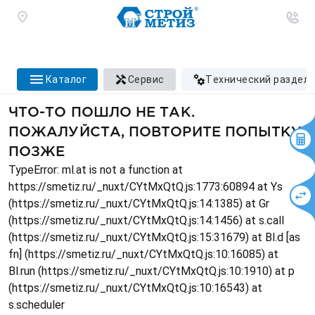
каталог
сервис
технический раздел
ЧТО-ТО ПОШЛО НЕ ТАК.
ПОЖАЛУЙСТА, ПОВТОРИТЕ ПОПЫТКУ
ПОЗЖЕ
TypeError: ml.at is not a function at
https://smetiz.ru/_nuxt/CYtMxQtQ.js:1773:60894 at Ys
(https://smetiz.ru/_nuxt/CYtMxQtQ.js:14:1385) at Gr
(https://smetiz.ru/_nuxt/CYtMxQtQ.js:14:1456) at s.call
(https://smetiz.ru/_nuxt/CYtMxQtQ.js:15:31679) at Bl.d [as
fn] (https://smetiz.ru/_nuxt/CYtMxQtQ.js:10:16085) at
Bl.run (https://smetiz.ru/_nuxt/CYtMxQtQ.js:10:1910) at p
(https://smetiz.ru/_nuxt/CYtMxQtQ.js:10:16543) at
s.scheduler