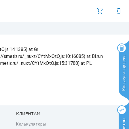
Q.js:14:1385) at Gr
s://smetiz.ru/_nuxt/CYtMxQtQ.js:10:16085) at Bl.run
Калькулятор веса
/smetiz.ru/_nuxt/CYtMxQtQ.js:15:31788) at PL
КЛИЕНТАМ
Калькуляторы