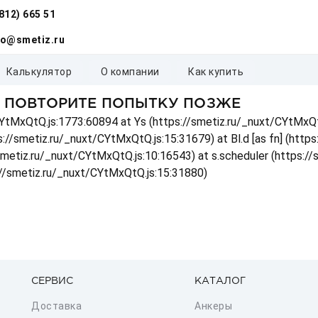
(812) 665 51
fo@smetiz.ru
калькулятор
о компании
как купить
, ПОВТОРИТЕ ПОПЫТКУ ПОЗЖЕ
t/CYtMxQtQ.js:1773:60894 at Ys (https://smetiz.ru/_nuxt/CYtMxQt
s://smetiz.ru/_nuxt/CYtMxQtQ.js:15:31679) at Bl.d [as fn] (http
/smetiz.ru/_nuxt/CYtMxQtQ.js:10:16543) at s.scheduler (https:/
://smetiz.ru/_nuxt/CYtMxQtQ.js:15:31880)
СЕРВИС
КАТАЛОГ
Доставка
Анкеры