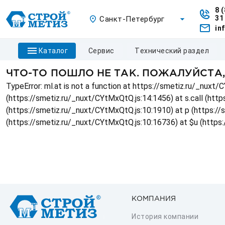
8 
31
Санкт-Петербург
in
каталог
сервис
технический раздел
ЧТО-ТО ПОШЛО НЕ ТАК. ПОЖАЛУЙСТА
TypeError: ml.at is not a function at https://smetiz.ru/_nux
(https://smetiz.ru/_nuxt/CYtMxQtQ.js:14:1456) at s.call (http
(https://smetiz.ru/_nuxt/CYtMxQtQ.js:10:1910) at p (https:/
(https://smetiz.ru/_nuxt/CYtMxQtQ.js:10:16736) at $u (https
КОМПАНИЯ
История компании