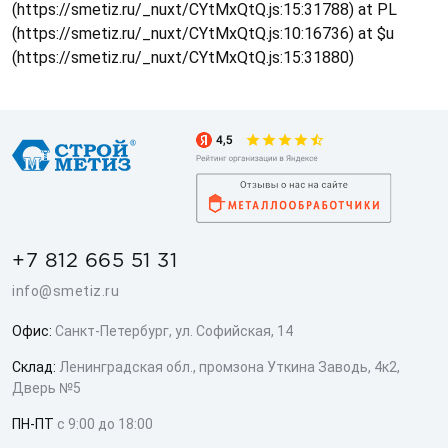
(https://smetiz.ru/_nuxt/CYtMxQtQ.js:15:31788) at PL
(https://smetiz.ru/_nuxt/CYtMxQtQ.js:10:16736) at $u
(https://smetiz.ru/_nuxt/CYtMxQtQ.js:15:31880)
+7 812 665 51 31
info@smetiz.ru
Офис:
Санкт-Петербург, ул. Софийская, 14
Склад:
Ленинградская обл., промзона Уткина Заводь, 4к2,
Дверь №5
ПН-ПТ
с 9:00 до 18:00