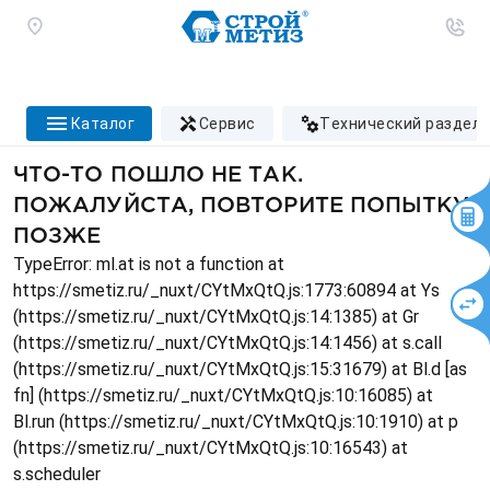
каталог
сервис
технический раздел
ЧТО-ТО ПОШЛО НЕ ТАК.
ПОЖАЛУЙСТА, ПОВТОРИТЕ ПОПЫТКУ
ПОЗЖЕ
TypeError: ml.at is not a function at
https://smetiz.ru/_nuxt/CYtMxQtQ.js:1773:60894 at Ys
(https://smetiz.ru/_nuxt/CYtMxQtQ.js:14:1385) at Gr
(https://smetiz.ru/_nuxt/CYtMxQtQ.js:14:1456) at s.call
(https://smetiz.ru/_nuxt/CYtMxQtQ.js:15:31679) at Bl.d [as
fn] (https://smetiz.ru/_nuxt/CYtMxQtQ.js:10:16085) at
Bl.run (https://smetiz.ru/_nuxt/CYtMxQtQ.js:10:1910) at p
(https://smetiz.ru/_nuxt/CYtMxQtQ.js:10:16543) at
s.scheduler