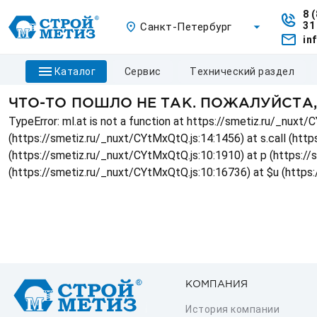
8 
31
Санкт-Петербург
in
каталог
сервис
технический раздел
ЧТО-ТО ПОШЛО НЕ ТАК. ПОЖАЛУЙСТА
TypeError: ml.at is not a function at https://smetiz.ru/_nux
(https://smetiz.ru/_nuxt/CYtMxQtQ.js:14:1456) at s.call (http
(https://smetiz.ru/_nuxt/CYtMxQtQ.js:10:1910) at p (https:/
(https://smetiz.ru/_nuxt/CYtMxQtQ.js:10:16736) at $u (https
КОМПАНИЯ
История компании