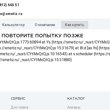
(812) 665 51
fo@smetiz.ru
калькулятор
о компании
как купить
, ПОВТОРИТЕ ПОПЫТКУ ПОЗЖЕ
t/CYtMxQtQ.js:1773:60894 at Ys (https://smetiz.ru/_nuxt/CYtMxQt
s://smetiz.ru/_nuxt/CYtMxQtQ.js:15:31679) at Bl.d [as fn] (http
/smetiz.ru/_nuxt/CYtMxQtQ.js:10:16543) at s.scheduler (https:/
://smetiz.ru/_nuxt/CYtMxQtQ.js:15:31880)
СЕРВИС
КАТАЛОГ
Доставка
Анкеры