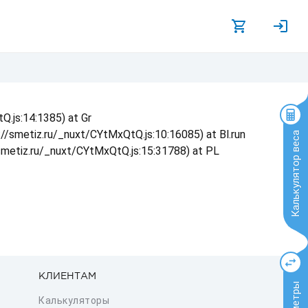
Q.js:14:1385) at Gr
s://smetiz.ru/_nuxt/CYtMxQtQ.js:10:16085) at Bl.run
Калькулятор веса
/smetiz.ru/_nuxt/CYtMxQtQ.js:15:31788) at PL
КЛИЕНТАМ
Калькуляторы