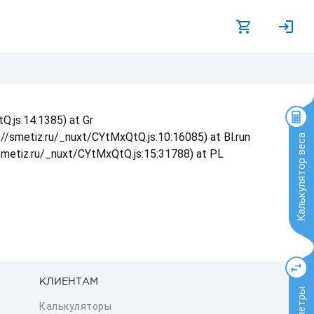
Q.js:14:1385) at Gr
s://smetiz.ru/_nuxt/CYtMxQtQ.js:10:16085) at Bl.run
Калькулятор веса
/smetiz.ru/_nuxt/CYtMxQtQ.js:15:31788) at PL
КЛИЕНТАМ
Калькуляторы