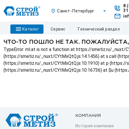
8 
31
Санкт-Петербург
in
каталог
сервис
технический раздел
ЧТО-ТО ПОШЛО НЕ ТАК. ПОЖАЛУЙСТА
TypeError: ml.at is not a function at https://smetiz.ru/_nux
(https://smetiz.ru/_nuxt/CYtMxQtQ.js:14:1456) at s.call (http
(https://smetiz.ru/_nuxt/CYtMxQtQ.js:10:1910) at p (https:/
(https://smetiz.ru/_nuxt/CYtMxQtQ.js:10:16736) at $u (https
КОМПАНИЯ
История компании