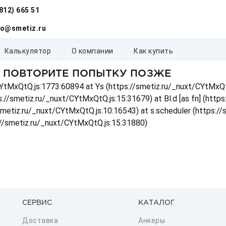
(812) 665 51
fo@smetiz.ru
калькулятор
о компании
как купить
, ПОВТОРИТЕ ПОПЫТКУ ПОЗЖЕ
t/CYtMxQtQ.js:1773:60894 at Ys (https://smetiz.ru/_nuxt/CYtMxQt
s://smetiz.ru/_nuxt/CYtMxQtQ.js:15:31679) at Bl.d [as fn] (http
/smetiz.ru/_nuxt/CYtMxQtQ.js:10:16543) at s.scheduler (https:/
://smetiz.ru/_nuxt/CYtMxQtQ.js:15:31880)
СЕРВИС
КАТАЛОГ
Доставка
Анкеры