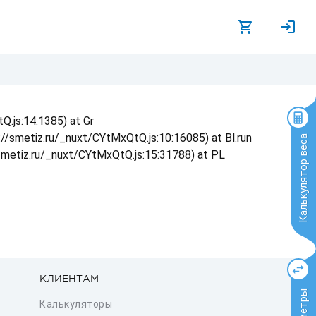
Q.js:14:1385) at Gr
s://smetiz.ru/_nuxt/CYtMxQtQ.js:10:16085) at Bl.run
Калькулятор веса
/smetiz.ru/_nuxt/CYtMxQtQ.js:15:31788) at PL
КЛИЕНТАМ
Калькуляторы