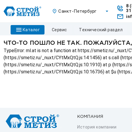
8 
31
Санкт-Петербург
in
каталог
сервис
технический раздел
ЧТО-ТО ПОШЛО НЕ ТАК. ПОЖАЛУЙСТА
TypeError: ml.at is not a function at https://smetiz.ru/_nux
(https://smetiz.ru/_nuxt/CYtMxQtQ.js:14:1456) at s.call (http
(https://smetiz.ru/_nuxt/CYtMxQtQ.js:10:1910) at p (https:/
(https://smetiz.ru/_nuxt/CYtMxQtQ.js:10:16736) at $u (https
КОМПАНИЯ
История компании