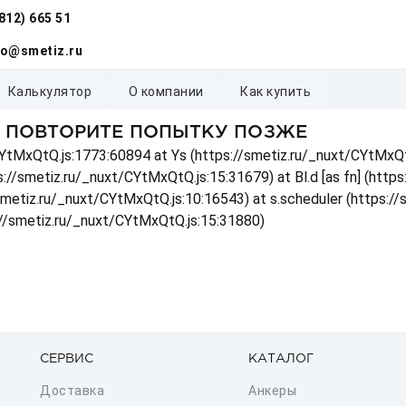
(812) 665 51
fo@smetiz.ru
калькулятор
о компании
как купить
, ПОВТОРИТЕ ПОПЫТКУ ПОЗЖЕ
t/CYtMxQtQ.js:1773:60894 at Ys (https://smetiz.ru/_nuxt/CYtMxQt
s://smetiz.ru/_nuxt/CYtMxQtQ.js:15:31679) at Bl.d [as fn] (http
/smetiz.ru/_nuxt/CYtMxQtQ.js:10:16543) at s.scheduler (https:/
://smetiz.ru/_nuxt/CYtMxQtQ.js:15:31880)
СЕРВИС
КАТАЛОГ
Доставка
Анкеры