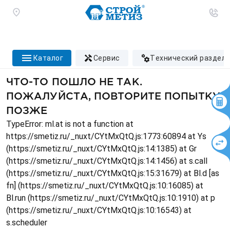
каталог
сервис
технический раздел
ЧТО-ТО ПОШЛО НЕ ТАК.
ПОЖАЛУЙСТА, ПОВТОРИТЕ ПОПЫТКУ
ПОЗЖЕ
TypeError: ml.at is not a function at
https://smetiz.ru/_nuxt/CYtMxQtQ.js:1773:60894 at Ys
(https://smetiz.ru/_nuxt/CYtMxQtQ.js:14:1385) at Gr
(https://smetiz.ru/_nuxt/CYtMxQtQ.js:14:1456) at s.call
(https://smetiz.ru/_nuxt/CYtMxQtQ.js:15:31679) at Bl.d [as
fn] (https://smetiz.ru/_nuxt/CYtMxQtQ.js:10:16085) at
Bl.run (https://smetiz.ru/_nuxt/CYtMxQtQ.js:10:1910) at p
(https://smetiz.ru/_nuxt/CYtMxQtQ.js:10:16543) at
s.scheduler