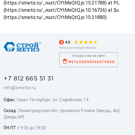
(https://smetiz.ru/_nuxt/CYtMxQtQ.js:15:31788) at PL
(https://smetiz.ru/_nuxt/CYtMxQtQ.js:10:16736) at $u
(https://smetiz.ru/_nuxt/CYtMxQtQ.js:15:31880)
+7 812 665 51 31
info@smetiz.ru
Офис:
Санкт-Петербург, ул. Софийская, 14
Склад:
Ленинградская обл., промзона Уткина Заводь, 4к2,
Дверь №5
ПН-ПТ
с 9:00 до 18:00