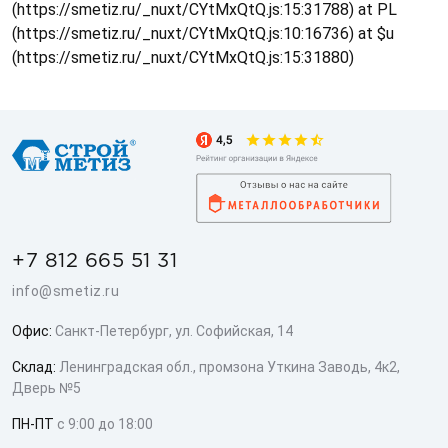
(https://smetiz.ru/_nuxt/CYtMxQtQ.js:15:31788) at PL
(https://smetiz.ru/_nuxt/CYtMxQtQ.js:10:16736) at $u
(https://smetiz.ru/_nuxt/CYtMxQtQ.js:15:31880)
+7 812 665 51 31
info@smetiz.ru
Офис:
Санкт-Петербург, ул. Софийская, 14
Склад:
Ленинградская обл., промзона Уткина Заводь, 4к2,
Дверь №5
ПН-ПТ
с 9:00 до 18:00