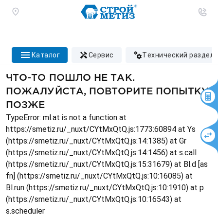
каталог
сервис
технический раздел
ЧТО-ТО ПОШЛО НЕ ТАК.
ПОЖАЛУЙСТА, ПОВТОРИТЕ ПОПЫТКУ
ПОЗЖЕ
TypeError: ml.at is not a function at
https://smetiz.ru/_nuxt/CYtMxQtQ.js:1773:60894 at Ys
(https://smetiz.ru/_nuxt/CYtMxQtQ.js:14:1385) at Gr
(https://smetiz.ru/_nuxt/CYtMxQtQ.js:14:1456) at s.call
(https://smetiz.ru/_nuxt/CYtMxQtQ.js:15:31679) at Bl.d [as
fn] (https://smetiz.ru/_nuxt/CYtMxQtQ.js:10:16085) at
Bl.run (https://smetiz.ru/_nuxt/CYtMxQtQ.js:10:1910) at p
(https://smetiz.ru/_nuxt/CYtMxQtQ.js:10:16543) at
s.scheduler