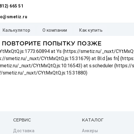
(812) 665 51
fo@smetiz.ru
калькулятор
о компании
как купить
, ПОВТОРИТЕ ПОПЫТКУ ПОЗЖЕ
t/CYtMxQtQ.js:1773:60894 at Ys (https://smetiz.ru/_nuxt/CYtMxQt
s://smetiz.ru/_nuxt/CYtMxQtQ.js:15:31679) at Bl.d [as fn] (http
/smetiz.ru/_nuxt/CYtMxQtQ.js:10:16543) at s.scheduler (https:/
://smetiz.ru/_nuxt/CYtMxQtQ.js:15:31880)
СЕРВИС
КАТАЛОГ
Доставка
Анкеры