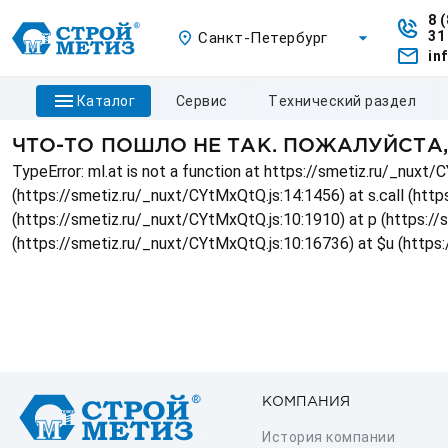
8 
31
Санкт-Петербург
in
каталог
сервис
технический раздел
ЧТО-ТО ПОШЛО НЕ ТАК. ПОЖАЛУЙСТА
TypeError: ml.at is not a function at https://smetiz.ru/_nux
(https://smetiz.ru/_nuxt/CYtMxQtQ.js:14:1456) at s.call (http
(https://smetiz.ru/_nuxt/CYtMxQtQ.js:10:1910) at p (https:/
(https://smetiz.ru/_nuxt/CYtMxQtQ.js:10:16736) at $u (https
КОМПАНИЯ
История компании