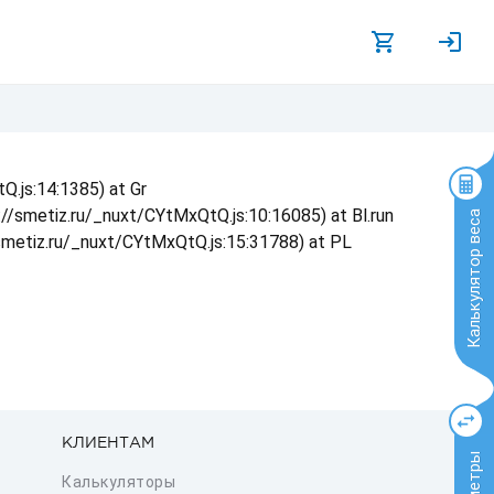
Q.js:14:1385) at Gr
s://smetiz.ru/_nuxt/CYtMxQtQ.js:10:16085) at Bl.run
Калькулятор веса
/smetiz.ru/_nuxt/CYtMxQtQ.js:15:31788) at PL
КЛИЕНТАМ
Калькуляторы