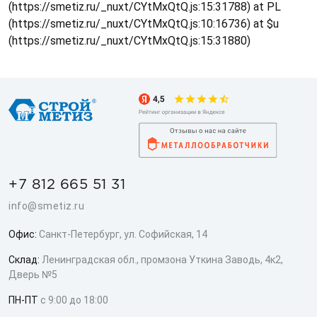
(https://smetiz.ru/_nuxt/CYtMxQtQ.js:15:31788) at PL
(https://smetiz.ru/_nuxt/CYtMxQtQ.js:10:16736) at $u
(https://smetiz.ru/_nuxt/CYtMxQtQ.js:15:31880)
+7 812 665 51 31
info@smetiz.ru
Офис:
Санкт-Петербург, ул. Софийская, 14
Склад:
Ленинградская обл., промзона Уткина Заводь, 4к2,
Дверь №5
ПН-ПТ
с 9:00 до 18:00