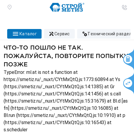
каталог
сервис
технический раздел
ЧТО-ТО ПОШЛО НЕ ТАК.
ПОЖАЛУЙСТА, ПОВТОРИТЕ ПОПЫТКУ
ПОЗЖЕ
TypeError: ml.at is not a function at
https://smetiz.ru/_nuxt/CYtMxQtQ.js:1773:60894 at Ys
(https://smetiz.ru/_nuxt/CYtMxQtQ.js:14:1385) at Gr
(https://smetiz.ru/_nuxt/CYtMxQtQ.js:14:1456) at s.call
(https://smetiz.ru/_nuxt/CYtMxQtQ.js:15:31679) at Bl.d [as
fn] (https://smetiz.ru/_nuxt/CYtMxQtQ.js:10:16085) at
Bl.run (https://smetiz.ru/_nuxt/CYtMxQtQ.js:10:1910) at p
(https://smetiz.ru/_nuxt/CYtMxQtQ.js:10:16543) at
s.scheduler