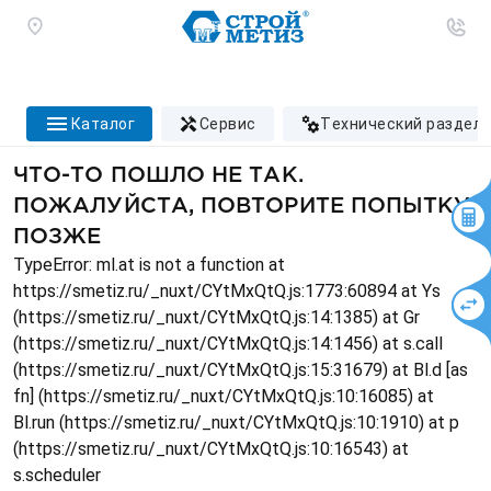
каталог
сервис
технический раздел
ЧТО-ТО ПОШЛО НЕ ТАК.
ПОЖАЛУЙСТА, ПОВТОРИТЕ ПОПЫТКУ
ПОЗЖЕ
TypeError: ml.at is not a function at
https://smetiz.ru/_nuxt/CYtMxQtQ.js:1773:60894 at Ys
(https://smetiz.ru/_nuxt/CYtMxQtQ.js:14:1385) at Gr
(https://smetiz.ru/_nuxt/CYtMxQtQ.js:14:1456) at s.call
(https://smetiz.ru/_nuxt/CYtMxQtQ.js:15:31679) at Bl.d [as
fn] (https://smetiz.ru/_nuxt/CYtMxQtQ.js:10:16085) at
Bl.run (https://smetiz.ru/_nuxt/CYtMxQtQ.js:10:1910) at p
(https://smetiz.ru/_nuxt/CYtMxQtQ.js:10:16543) at
s.scheduler