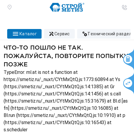
каталог
сервис
технический раздел
ЧТО-ТО ПОШЛО НЕ ТАК.
ПОЖАЛУЙСТА, ПОВТОРИТЕ ПОПЫТКУ
ПОЗЖЕ
TypeError: ml.at is not a function at
https://smetiz.ru/_nuxt/CYtMxQtQ.js:1773:60894 at Ys
(https://smetiz.ru/_nuxt/CYtMxQtQ.js:14:1385) at Gr
(https://smetiz.ru/_nuxt/CYtMxQtQ.js:14:1456) at s.call
(https://smetiz.ru/_nuxt/CYtMxQtQ.js:15:31679) at Bl.d [as
fn] (https://smetiz.ru/_nuxt/CYtMxQtQ.js:10:16085) at
Bl.run (https://smetiz.ru/_nuxt/CYtMxQtQ.js:10:1910) at p
(https://smetiz.ru/_nuxt/CYtMxQtQ.js:10:16543) at
s.scheduler