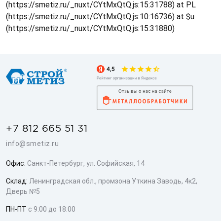
(https://smetiz.ru/_nuxt/CYtMxQtQ.js:15:31788) at PL
(https://smetiz.ru/_nuxt/CYtMxQtQ.js:10:16736) at $u
(https://smetiz.ru/_nuxt/CYtMxQtQ.js:15:31880)
+7 812 665 51 31
info@smetiz.ru
Офис:
Санкт-Петербург, ул. Софийская, 14
Склад:
Ленинградская обл., промзона Уткина Заводь, 4к2,
Дверь №5
ПН-ПТ
с 9:00 до 18:00