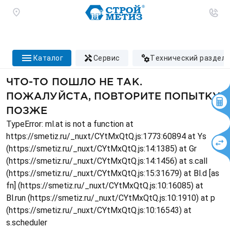
каталог
сервис
технический раздел
ЧТО-ТО ПОШЛО НЕ ТАК.
ПОЖАЛУЙСТА, ПОВТОРИТЕ ПОПЫТКУ
ПОЗЖЕ
TypeError: ml.at is not a function at
https://smetiz.ru/_nuxt/CYtMxQtQ.js:1773:60894 at Ys
(https://smetiz.ru/_nuxt/CYtMxQtQ.js:14:1385) at Gr
(https://smetiz.ru/_nuxt/CYtMxQtQ.js:14:1456) at s.call
(https://smetiz.ru/_nuxt/CYtMxQtQ.js:15:31679) at Bl.d [as
fn] (https://smetiz.ru/_nuxt/CYtMxQtQ.js:10:16085) at
Bl.run (https://smetiz.ru/_nuxt/CYtMxQtQ.js:10:1910) at p
(https://smetiz.ru/_nuxt/CYtMxQtQ.js:10:16543) at
s.scheduler