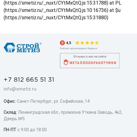
(https://smetiz.ru/_nuxt/CYtMxQtQ.js:15:31788) at PL
(https://smetiz.ru/_nuxt/CYtMxQtQ.js:10:16736) at $u
(https://smetiz.ru/_nuxt/CYtMxQtQ.js:15:31880)
+7 812 665 51 31
info@smetiz.ru
Офис:
Санкт-Петербург, ул. Софийская, 14
Склад:
Ленинградская обл., промзона Уткина Заводь, 4к2,
Дверь №5
ПН-ПТ
с 9:00 до 18:00