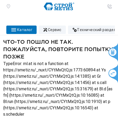
каталог
сервис
технический раздел
ЧТО-ТО ПОШЛО НЕ ТАК.
ПОЖАЛУЙСТА, ПОВТОРИТЕ ПОПЫТКУ
ПОЗЖЕ
TypeError: ml.at is not a function at
https://smetiz.ru/_nuxt/CYtMxQtQ.js:1773:60894 at Ys
(https://smetiz.ru/_nuxt/CYtMxQtQ.js:14:1385) at Gr
(https://smetiz.ru/_nuxt/CYtMxQtQ.js:14:1456) at s.call
(https://smetiz.ru/_nuxt/CYtMxQtQ.js:15:31679) at Bl.d [as
fn] (https://smetiz.ru/_nuxt/CYtMxQtQ.js:10:16085) at
Bl.run (https://smetiz.ru/_nuxt/CYtMxQtQ.js:10:1910) at p
(https://smetiz.ru/_nuxt/CYtMxQtQ.js:10:16543) at
s.scheduler