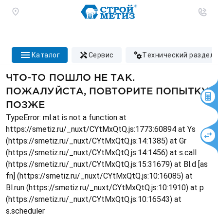
каталог
сервис
технический раздел
ЧТО-ТО ПОШЛО НЕ ТАК.
ПОЖАЛУЙСТА, ПОВТОРИТЕ ПОПЫТКУ
ПОЗЖЕ
TypeError: ml.at is not a function at
https://smetiz.ru/_nuxt/CYtMxQtQ.js:1773:60894 at Ys
(https://smetiz.ru/_nuxt/CYtMxQtQ.js:14:1385) at Gr
(https://smetiz.ru/_nuxt/CYtMxQtQ.js:14:1456) at s.call
(https://smetiz.ru/_nuxt/CYtMxQtQ.js:15:31679) at Bl.d [as
fn] (https://smetiz.ru/_nuxt/CYtMxQtQ.js:10:16085) at
Bl.run (https://smetiz.ru/_nuxt/CYtMxQtQ.js:10:1910) at p
(https://smetiz.ru/_nuxt/CYtMxQtQ.js:10:16543) at
s.scheduler