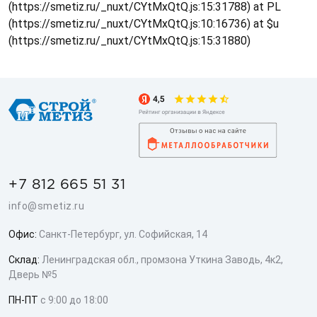
(https://smetiz.ru/_nuxt/CYtMxQtQ.js:15:31788) at PL
(https://smetiz.ru/_nuxt/CYtMxQtQ.js:10:16736) at $u
(https://smetiz.ru/_nuxt/CYtMxQtQ.js:15:31880)
+7 812 665 51 31
info@smetiz.ru
Офис:
Санкт-Петербург, ул. Софийская, 14
Склад:
Ленинградская обл., промзона Уткина Заводь, 4к2,
Дверь №5
ПН-ПТ
с 9:00 до 18:00