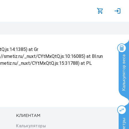
Q.js:14:1385) at Gr
s://smetiz.ru/_nuxt/CYtMxQtQ.js:10:16085) at Bl.run
Калькулятор веса
/smetiz.ru/_nuxt/CYtMxQtQ.js:15:31788) at PL
КЛИЕНТАМ
Калькуляторы