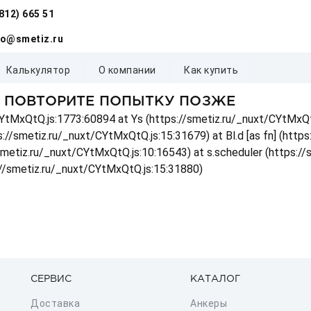
(812) 665 51
fo@smetiz.ru
калькулятор
о компании
как купить
, ПОВТОРИТЕ ПОПЫТКУ ПОЗЖЕ
t/CYtMxQtQ.js:1773:60894 at Ys (https://smetiz.ru/_nuxt/CYtMxQt
s://smetiz.ru/_nuxt/CYtMxQtQ.js:15:31679) at Bl.d [as fn] (http
/smetiz.ru/_nuxt/CYtMxQtQ.js:10:16543) at s.scheduler (https:/
://smetiz.ru/_nuxt/CYtMxQtQ.js:15:31880)
СЕРВИС
КАТАЛОГ
Доставка
Анкеры