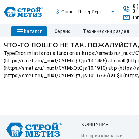
8 
31
Санкт-Петербург
in
каталог
сервис
технический раздел
ЧТО-ТО ПОШЛО НЕ ТАК. ПОЖАЛУЙСТА
TypeError: ml.at is not a function at https://smetiz.ru/_nux
(https://smetiz.ru/_nuxt/CYtMxQtQ.js:14:1456) at s.call (http
(https://smetiz.ru/_nuxt/CYtMxQtQ.js:10:1910) at p (https:/
(https://smetiz.ru/_nuxt/CYtMxQtQ.js:10:16736) at $u (https
КОМПАНИЯ
История компании