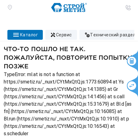
каталог
сервис
технический раздел
ЧТО-ТО ПОШЛО НЕ ТАК.
ПОЖАЛУЙСТА, ПОВТОРИТЕ ПОПЫТКУ
ПОЗЖЕ
TypeError: ml.at is not a function at
https://smetiz.ru/_nuxt/CYtMxQtQ.js:1773:60894 at Ys
(https://smetiz.ru/_nuxt/CYtMxQtQ.js:14:1385) at Gr
(https://smetiz.ru/_nuxt/CYtMxQtQ.js:14:1456) at s.call
(https://smetiz.ru/_nuxt/CYtMxQtQ.js:15:31679) at Bl.d [as
fn] (https://smetiz.ru/_nuxt/CYtMxQtQ.js:10:16085) at
Bl.run (https://smetiz.ru/_nuxt/CYtMxQtQ.js:10:1910) at p
(https://smetiz.ru/_nuxt/CYtMxQtQ.js:10:16543) at
s.scheduler