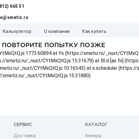
(812) 665 51
fo@smetiz.ru
калькулятор
о компании
как купить
, ПОВТОРИТЕ ПОПЫТКУ ПОЗЖЕ
t/CYtMxQtQ.js:1773:60894 at Ys (https://smetiz.ru/_nuxt/CYtMxQt
s://smetiz.ru/_nuxt/CYtMxQtQ.js:15:31679) at Bl.d [as fn] (http
/smetiz.ru/_nuxt/CYtMxQtQ.js:10:16543) at s.scheduler (https:/
://smetiz.ru/_nuxt/CYtMxQtQ.js:15:31880)
СЕРВИС
КАТАЛОГ
Доставка
Анкеры