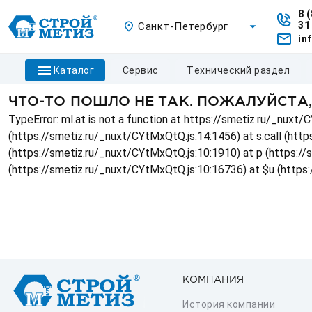
8 
31
Санкт-Петербург
in
каталог
сервис
технический раздел
ЧТО-ТО ПОШЛО НЕ ТАК. ПОЖАЛУЙСТА
TypeError: ml.at is not a function at https://smetiz.ru/_nux
(https://smetiz.ru/_nuxt/CYtMxQtQ.js:14:1456) at s.call (http
(https://smetiz.ru/_nuxt/CYtMxQtQ.js:10:1910) at p (https:/
(https://smetiz.ru/_nuxt/CYtMxQtQ.js:10:16736) at $u (https
КОМПАНИЯ
История компании