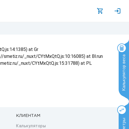
Q.js:14:1385) at Gr
s://smetiz.ru/_nuxt/CYtMxQtQ.js:10:16085) at Bl.run
Калькулятор веса
/smetiz.ru/_nuxt/CYtMxQtQ.js:15:31788) at PL
КЛИЕНТАМ
Калькуляторы