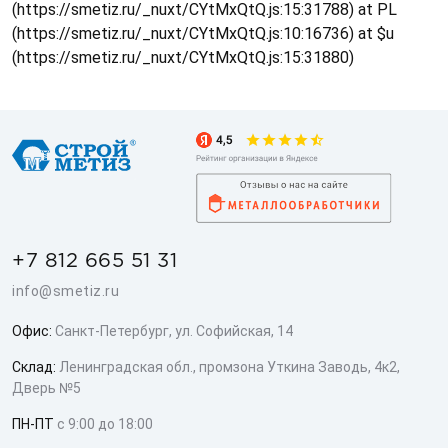
(https://smetiz.ru/_nuxt/CYtMxQtQ.js:15:31788) at PL
(https://smetiz.ru/_nuxt/CYtMxQtQ.js:10:16736) at $u
(https://smetiz.ru/_nuxt/CYtMxQtQ.js:15:31880)
+7 812 665 51 31
info@smetiz.ru
Офис:
Санкт-Петербург, ул. Софийская, 14
Склад:
Ленинградская обл., промзона Уткина Заводь, 4к2,
Дверь №5
ПН-ПТ
с 9:00 до 18:00