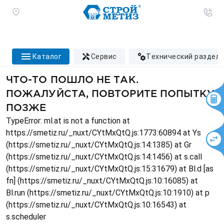
каталог
сервис
технический раздел
ЧТО-ТО ПОШЛО НЕ ТАК.
ПОЖАЛУЙСТА, ПОВТОРИТЕ ПОПЫТКУ
ПОЗЖЕ
TypeError: ml.at is not a function at
https://smetiz.ru/_nuxt/CYtMxQtQ.js:1773:60894 at Ys
(https://smetiz.ru/_nuxt/CYtMxQtQ.js:14:1385) at Gr
(https://smetiz.ru/_nuxt/CYtMxQtQ.js:14:1456) at s.call
(https://smetiz.ru/_nuxt/CYtMxQtQ.js:15:31679) at Bl.d [as
fn] (https://smetiz.ru/_nuxt/CYtMxQtQ.js:10:16085) at
Bl.run (https://smetiz.ru/_nuxt/CYtMxQtQ.js:10:1910) at p
(https://smetiz.ru/_nuxt/CYtMxQtQ.js:10:16543) at
s.scheduler