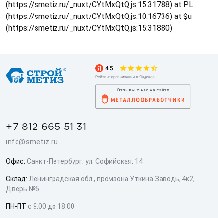
(https://smetiz.ru/_nuxt/CYtMxQtQ.js:15:31788) at PL
(https://smetiz.ru/_nuxt/CYtMxQtQ.js:10:16736) at $u
(https://smetiz.ru/_nuxt/CYtMxQtQ.js:15:31880)
+7 812 665 51 31
info@smetiz.ru
Офис:
Санкт-Петербург, ул. Софийская, 14
Склад:
Ленинградская обл., промзона Уткина Заводь, 4к2,
Дверь №5
ПН-ПТ
с 9:00 до 18:00