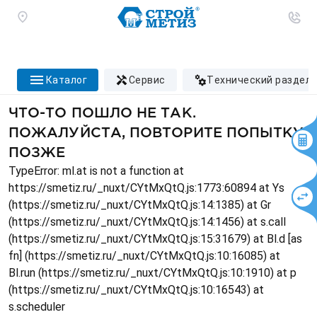
каталог
сервис
технический раздел
ЧТО-ТО ПОШЛО НЕ ТАК.
ПОЖАЛУЙСТА, ПОВТОРИТЕ ПОПЫТКУ
ПОЗЖЕ
TypeError: ml.at is not a function at
https://smetiz.ru/_nuxt/CYtMxQtQ.js:1773:60894 at Ys
(https://smetiz.ru/_nuxt/CYtMxQtQ.js:14:1385) at Gr
(https://smetiz.ru/_nuxt/CYtMxQtQ.js:14:1456) at s.call
(https://smetiz.ru/_nuxt/CYtMxQtQ.js:15:31679) at Bl.d [as
fn] (https://smetiz.ru/_nuxt/CYtMxQtQ.js:10:16085) at
Bl.run (https://smetiz.ru/_nuxt/CYtMxQtQ.js:10:1910) at p
(https://smetiz.ru/_nuxt/CYtMxQtQ.js:10:16543) at
s.scheduler