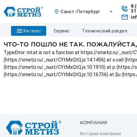
8 
31
Санкт-Петербург
in
каталог
сервис
технический раздел
ЧТО-ТО ПОШЛО НЕ ТАК. ПОЖАЛУЙСТА
TypeError: ml.at is not a function at https://smetiz.ru/_nux
(https://smetiz.ru/_nuxt/CYtMxQtQ.js:14:1456) at s.call (http
(https://smetiz.ru/_nuxt/CYtMxQtQ.js:10:1910) at p (https:/
(https://smetiz.ru/_nuxt/CYtMxQtQ.js:10:16736) at $u (https
КОМПАНИЯ
История компании