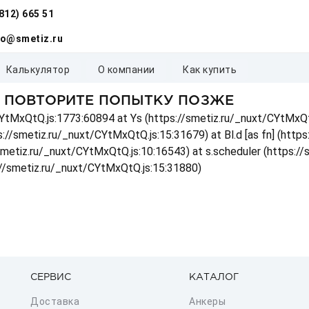
(812) 665 51
fo@smetiz.ru
калькулятор
о компании
как купить
, ПОВТОРИТЕ ПОПЫТКУ ПОЗЖЕ
t/CYtMxQtQ.js:1773:60894 at Ys (https://smetiz.ru/_nuxt/CYtMxQt
s://smetiz.ru/_nuxt/CYtMxQtQ.js:15:31679) at Bl.d [as fn] (http
/smetiz.ru/_nuxt/CYtMxQtQ.js:10:16543) at s.scheduler (https:/
://smetiz.ru/_nuxt/CYtMxQtQ.js:15:31880)
СЕРВИС
КАТАЛОГ
Доставка
Анкеры