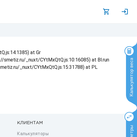
Q.js:14:1385) at Gr
s://smetiz.ru/_nuxt/CYtMxQtQ.js:10:16085) at Bl.run
Калькулятор веса
/smetiz.ru/_nuxt/CYtMxQtQ.js:15:31788) at PL
КЛИЕНТАМ
Калькуляторы