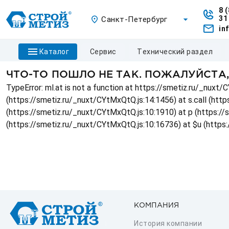
8 
31
Санкт-Петербург
in
каталог
сервис
технический раздел
ЧТО-ТО ПОШЛО НЕ ТАК. ПОЖАЛУЙСТА
TypeError: ml.at is not a function at https://smetiz.ru/_nux
(https://smetiz.ru/_nuxt/CYtMxQtQ.js:14:1456) at s.call (http
(https://smetiz.ru/_nuxt/CYtMxQtQ.js:10:1910) at p (https:/
(https://smetiz.ru/_nuxt/CYtMxQtQ.js:10:16736) at $u (https
КОМПАНИЯ
История компании