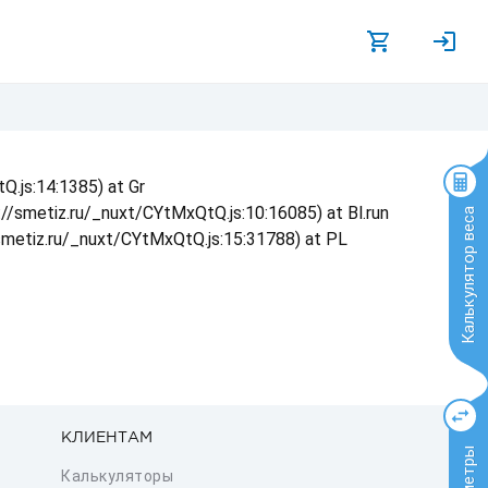
Q.js:14:1385) at Gr
s://smetiz.ru/_nuxt/CYtMxQtQ.js:10:16085) at Bl.run
Калькулятор веса
/smetiz.ru/_nuxt/CYtMxQtQ.js:15:31788) at PL
КЛИЕНТАМ
Калькуляторы