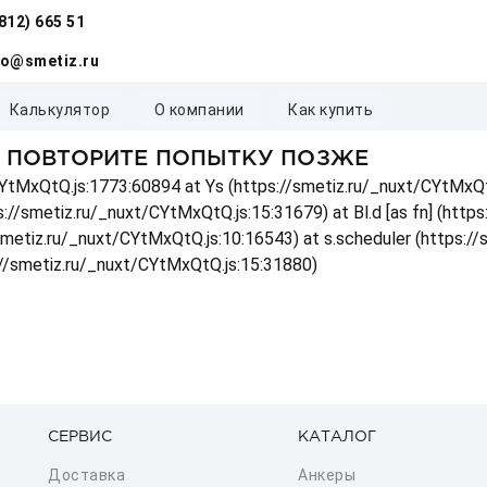
(812) 665 51
fo@smetiz.ru
калькулятор
о компании
как купить
, ПОВТОРИТЕ ПОПЫТКУ ПОЗЖЕ
t/CYtMxQtQ.js:1773:60894 at Ys (https://smetiz.ru/_nuxt/CYtMxQt
s://smetiz.ru/_nuxt/CYtMxQtQ.js:15:31679) at Bl.d [as fn] (http
/smetiz.ru/_nuxt/CYtMxQtQ.js:10:16543) at s.scheduler (https:/
://smetiz.ru/_nuxt/CYtMxQtQ.js:15:31880)
СЕРВИС
КАТАЛОГ
Доставка
Анкеры