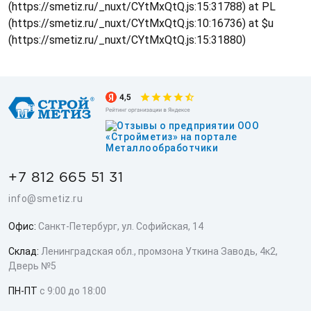
(https://smetiz.ru/_nuxt/CYtMxQtQ.js:15:31788) at PL
(https://smetiz.ru/_nuxt/CYtMxQtQ.js:10:16736) at $u
(https://smetiz.ru/_nuxt/CYtMxQtQ.js:15:31880)
+7 812 665 51 31
info@smetiz.ru
Офис:
Санкт-Петербург, ул. Софийская, 14
Склад:
Ленинградская обл., промзона Уткина Заводь, 4к2,
Дверь №5
ПН-ПТ
с 9:00 до 18:00