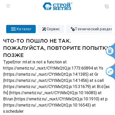
каталог
сервис
технический раздел
ЧТО-ТО ПОШЛО НЕ ТАК.
ПОЖАЛУЙСТА, ПОВТОРИТЕ ПОПЫТКУ
ПОЗЖЕ
TypeError: ml.at is not a function at
https://smetiz.ru/_nuxt/CYtMxQtQ.js:1773:60894 at Ys
(https://smetiz.ru/_nuxt/CYtMxQtQ.js:14:1385) at Gr
(https://smetiz.ru/_nuxt/CYtMxQtQ.js:14:1456) at s.call
(https://smetiz.ru/_nuxt/CYtMxQtQ.js:15:31679) at Bl.d [as
fn] (https://smetiz.ru/_nuxt/CYtMxQtQ.js:10:16085) at
Bl.run (https://smetiz.ru/_nuxt/CYtMxQtQ.js:10:1910) at p
(https://smetiz.ru/_nuxt/CYtMxQtQ.js:10:16543) at
s.scheduler