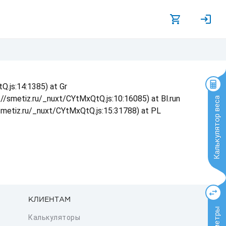
Q.js:14:1385) at Gr
s://smetiz.ru/_nuxt/CYtMxQtQ.js:10:16085) at Bl.run
Калькулятор веса
/smetiz.ru/_nuxt/CYtMxQtQ.js:15:31788) at PL
КЛИЕНТАМ
Калькуляторы