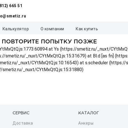
(812) 665 51
fo@smetiz.ru
калькулятор
о компании
как купить
, ПОВТОРИТЕ ПОПЫТКУ ПОЗЖЕ
t/CYtMxQtQ.js:1773:60894 at Ys (https://smetiz.ru/_nuxt/CYtMxQt
s://smetiz.ru/_nuxt/CYtMxQtQ.js:15:31679) at Bl.d [as fn] (http
/smetiz.ru/_nuxt/CYtMxQtQ.js:10:16543) at s.scheduler (https:/
://smetiz.ru/_nuxt/CYtMxQtQ.js:15:31880)
СЕРВИС
КАТАЛОГ
Доставка
Анкеры