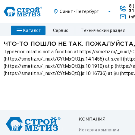
8 
31
Санкт-Петербург
in
каталог
сервис
технический раздел
ЧТО-ТО ПОШЛО НЕ ТАК. ПОЖАЛУЙСТА
TypeError: ml.at is not a function at https://smetiz.ru/_nux
(https://smetiz.ru/_nuxt/CYtMxQtQ.js:14:1456) at s.call (http
(https://smetiz.ru/_nuxt/CYtMxQtQ.js:10:1910) at p (https:/
(https://smetiz.ru/_nuxt/CYtMxQtQ.js:10:16736) at $u (https
КОМПАНИЯ
История компании