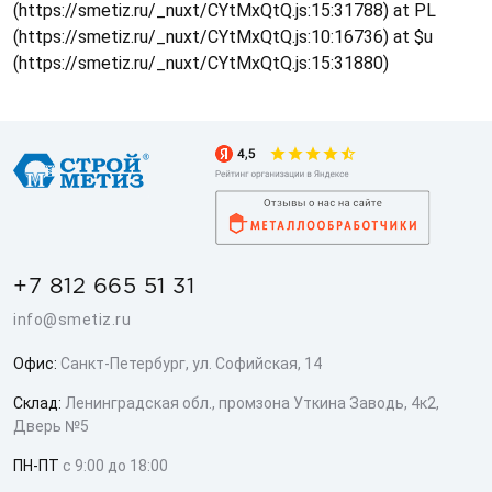
(https://smetiz.ru/_nuxt/CYtMxQtQ.js:15:31788) at PL
(https://smetiz.ru/_nuxt/CYtMxQtQ.js:10:16736) at $u
(https://smetiz.ru/_nuxt/CYtMxQtQ.js:15:31880)
+7 812 665 51 31
info@smetiz.ru
Офис:
Санкт-Петербург, ул. Софийская, 14
Склад:
Ленинградская обл., промзона Уткина Заводь, 4к2,
Дверь №5
ПН-ПТ
с 9:00 до 18:00