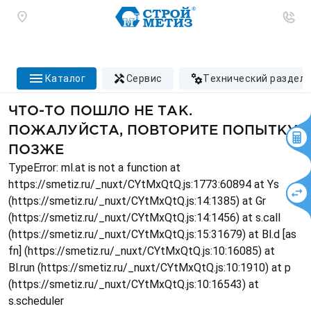
каталог
сервис
технический раздел
ЧТО-ТО ПОШЛО НЕ ТАК.
ПОЖАЛУЙСТА, ПОВТОРИТЕ ПОПЫТКУ
ПОЗЖЕ
TypeError: ml.at is not a function at
https://smetiz.ru/_nuxt/CYtMxQtQ.js:1773:60894 at Ys
(https://smetiz.ru/_nuxt/CYtMxQtQ.js:14:1385) at Gr
(https://smetiz.ru/_nuxt/CYtMxQtQ.js:14:1456) at s.call
(https://smetiz.ru/_nuxt/CYtMxQtQ.js:15:31679) at Bl.d [as
fn] (https://smetiz.ru/_nuxt/CYtMxQtQ.js:10:16085) at
Bl.run (https://smetiz.ru/_nuxt/CYtMxQtQ.js:10:1910) at p
(https://smetiz.ru/_nuxt/CYtMxQtQ.js:10:16543) at
s.scheduler