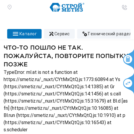
каталог
сервис
технический раздел
ЧТО-ТО ПОШЛО НЕ ТАК.
ПОЖАЛУЙСТА, ПОВТОРИТЕ ПОПЫТКУ
ПОЗЖЕ
TypeError: ml.at is not a function at
https://smetiz.ru/_nuxt/CYtMxQtQ.js:1773:60894 at Ys
(https://smetiz.ru/_nuxt/CYtMxQtQ.js:14:1385) at Gr
(https://smetiz.ru/_nuxt/CYtMxQtQ.js:14:1456) at s.call
(https://smetiz.ru/_nuxt/CYtMxQtQ.js:15:31679) at Bl.d [as
fn] (https://smetiz.ru/_nuxt/CYtMxQtQ.js:10:16085) at
Bl.run (https://smetiz.ru/_nuxt/CYtMxQtQ.js:10:1910) at p
(https://smetiz.ru/_nuxt/CYtMxQtQ.js:10:16543) at
s.scheduler