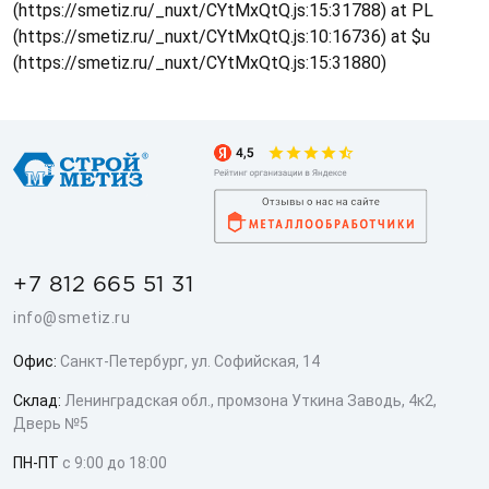
(https://smetiz.ru/_nuxt/CYtMxQtQ.js:15:31788) at PL
(https://smetiz.ru/_nuxt/CYtMxQtQ.js:10:16736) at $u
(https://smetiz.ru/_nuxt/CYtMxQtQ.js:15:31880)
+7 812 665 51 31
info@smetiz.ru
Офис:
Санкт-Петербург, ул. Софийская, 14
Склад:
Ленинградская обл., промзона Уткина Заводь, 4к2,
Дверь №5
ПН-ПТ
с 9:00 до 18:00