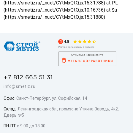
(https://smetiz.ru/_nuxt/CYtMxQtQ.js:15:31788) at PL
(https://smetiz.ru/_nuxt/CYtMxQtQ.js:10:16736) at $u
(https://smetiz.ru/_nuxt/CYtMxQtQ.js:15:31880)
+7 812 665 51 31
info@smetiz.ru
Офис:
Санкт-Петербург, ул. Софийская, 14
Склад:
Ленинградская обл., промзона Уткина Заводь, 4к2,
Дверь №5
ПН-ПТ
с 9:00 до 18:00