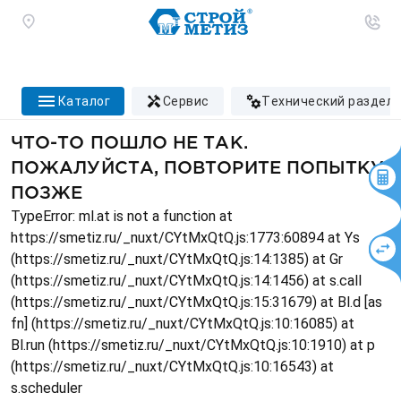
каталог
сервис
технический раздел
ЧТО-ТО ПОШЛО НЕ ТАК.
ПОЖАЛУЙСТА, ПОВТОРИТЕ ПОПЫТКУ
ПОЗЖЕ
TypeError: ml.at is not a function at
https://smetiz.ru/_nuxt/CYtMxQtQ.js:1773:60894 at Ys
(https://smetiz.ru/_nuxt/CYtMxQtQ.js:14:1385) at Gr
(https://smetiz.ru/_nuxt/CYtMxQtQ.js:14:1456) at s.call
(https://smetiz.ru/_nuxt/CYtMxQtQ.js:15:31679) at Bl.d [as
fn] (https://smetiz.ru/_nuxt/CYtMxQtQ.js:10:16085) at
Bl.run (https://smetiz.ru/_nuxt/CYtMxQtQ.js:10:1910) at p
(https://smetiz.ru/_nuxt/CYtMxQtQ.js:10:16543) at
s.scheduler