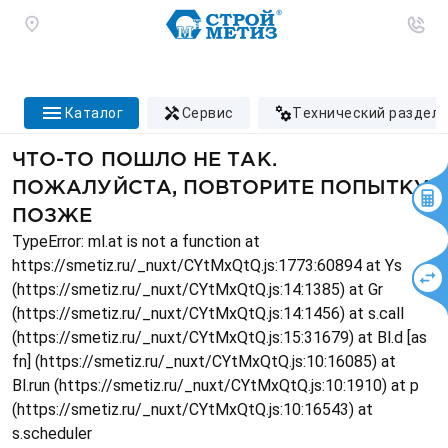
каталог
сервис
технический раздел
ЧТО-ТО ПОШЛО НЕ ТАК.
ПОЖАЛУЙСТА, ПОВТОРИТЕ ПОПЫТКУ
ПОЗЖЕ
TypeError: ml.at is not a function at
https://smetiz.ru/_nuxt/CYtMxQtQ.js:1773:60894 at Ys
(https://smetiz.ru/_nuxt/CYtMxQtQ.js:14:1385) at Gr
(https://smetiz.ru/_nuxt/CYtMxQtQ.js:14:1456) at s.call
(https://smetiz.ru/_nuxt/CYtMxQtQ.js:15:31679) at Bl.d [as
fn] (https://smetiz.ru/_nuxt/CYtMxQtQ.js:10:16085) at
Bl.run (https://smetiz.ru/_nuxt/CYtMxQtQ.js:10:1910) at p
(https://smetiz.ru/_nuxt/CYtMxQtQ.js:10:16543) at
s.scheduler