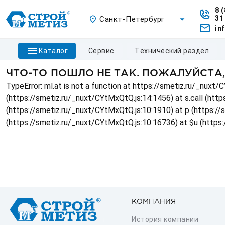
8 
31
Санкт-Петербург
in
каталог
сервис
технический раздел
ЧТО-ТО ПОШЛО НЕ ТАК. ПОЖАЛУЙСТА
TypeError: ml.at is not a function at https://smetiz.ru/_nux
(https://smetiz.ru/_nuxt/CYtMxQtQ.js:14:1456) at s.call (http
(https://smetiz.ru/_nuxt/CYtMxQtQ.js:10:1910) at p (https:/
(https://smetiz.ru/_nuxt/CYtMxQtQ.js:10:16736) at $u (https
КОМПАНИЯ
История компании