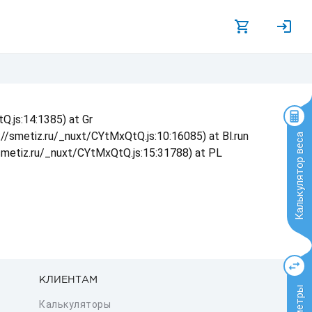
Q.js:14:1385) at Gr
s://smetiz.ru/_nuxt/CYtMxQtQ.js:10:16085) at Bl.run
Калькулятор веса
/smetiz.ru/_nuxt/CYtMxQtQ.js:15:31788) at PL
КЛИЕНТАМ
Калькуляторы