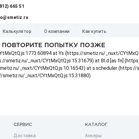
(812) 665 51
fo@smetiz.ru
калькулятор
о компании
как купить
, ПОВТОРИТЕ ПОПЫТКУ ПОЗЖЕ
t/CYtMxQtQ.js:1773:60894 at Ys (https://smetiz.ru/_nuxt/CYtMxQt
s://smetiz.ru/_nuxt/CYtMxQtQ.js:15:31679) at Bl.d [as fn] (http
/smetiz.ru/_nuxt/CYtMxQtQ.js:10:16543) at s.scheduler (https:/
://smetiz.ru/_nuxt/CYtMxQtQ.js:15:31880)
СЕРВИС
КАТАЛОГ
Доставка
Анкеры