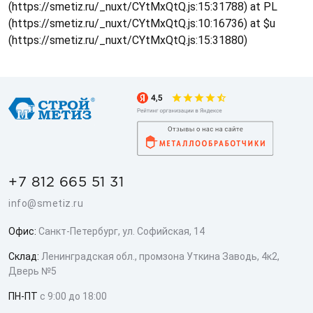
(https://smetiz.ru/_nuxt/CYtMxQtQ.js:15:31788) at PL
(https://smetiz.ru/_nuxt/CYtMxQtQ.js:10:16736) at $u
(https://smetiz.ru/_nuxt/CYtMxQtQ.js:15:31880)
+7 812 665 51 31
info@smetiz.ru
Офис:
Санкт-Петербург, ул. Софийская, 14
Склад:
Ленинградская обл., промзона Уткина Заводь, 4к2,
Дверь №5
ПН-ПТ
с 9:00 до 18:00