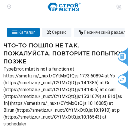
каталог
сервис
технический раздел
ЧТО-ТО ПОШЛО НЕ ТАК.
ПОЖАЛУЙСТА, ПОВТОРИТЕ ПОПЫТКУ
ПОЗЖЕ
TypeError: ml.at is not a function at
https://smetiz.ru/_nuxt/CYtMxQtQ.js:1773:60894 at Ys
(https://smetiz.ru/_nuxt/CYtMxQtQ.js:14:1385) at Gr
(https://smetiz.ru/_nuxt/CYtMxQtQ.js:14:1456) at s.call
(https://smetiz.ru/_nuxt/CYtMxQtQ.js:15:31679) at Bl.d [as
fn] (https://smetiz.ru/_nuxt/CYtMxQtQ.js:10:16085) at
Bl.run (https://smetiz.ru/_nuxt/CYtMxQtQ.js:10:1910) at p
(https://smetiz.ru/_nuxt/CYtMxQtQ.js:10:16543) at
s.scheduler