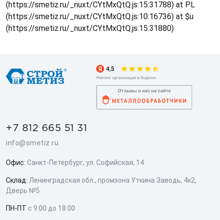
(https://smetiz.ru/_nuxt/CYtMxQtQ.js:15:31788) at PL
(https://smetiz.ru/_nuxt/CYtMxQtQ.js:10:16736) at $u
(https://smetiz.ru/_nuxt/CYtMxQtQ.js:15:31880)
+7 812 665 51 31
info@smetiz.ru
Офис:
Санкт-Петербург, ул. Софийская, 14
Склад:
Ленинградская обл., промзона Уткина Заводь, 4к2,
Дверь №5
ПН-ПТ
с 9:00 до 18:00