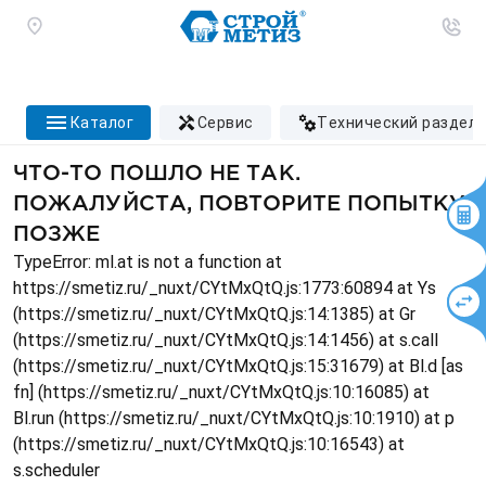
каталог
сервис
технический раздел
ЧТО-ТО ПОШЛО НЕ ТАК.
ПОЖАЛУЙСТА, ПОВТОРИТЕ ПОПЫТКУ
ПОЗЖЕ
TypeError: ml.at is not a function at
https://smetiz.ru/_nuxt/CYtMxQtQ.js:1773:60894 at Ys
(https://smetiz.ru/_nuxt/CYtMxQtQ.js:14:1385) at Gr
(https://smetiz.ru/_nuxt/CYtMxQtQ.js:14:1456) at s.call
(https://smetiz.ru/_nuxt/CYtMxQtQ.js:15:31679) at Bl.d [as
fn] (https://smetiz.ru/_nuxt/CYtMxQtQ.js:10:16085) at
Bl.run (https://smetiz.ru/_nuxt/CYtMxQtQ.js:10:1910) at p
(https://smetiz.ru/_nuxt/CYtMxQtQ.js:10:16543) at
s.scheduler