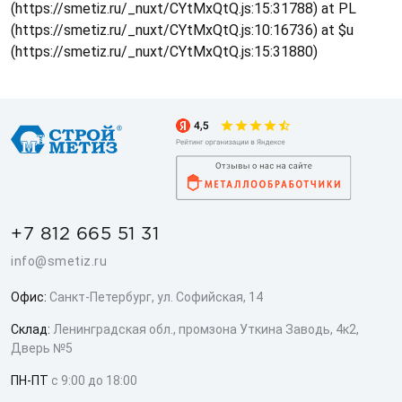
(https://smetiz.ru/_nuxt/CYtMxQtQ.js:15:31788) at PL
(https://smetiz.ru/_nuxt/CYtMxQtQ.js:10:16736) at $u
(https://smetiz.ru/_nuxt/CYtMxQtQ.js:15:31880)
+7 812 665 51 31
info@smetiz.ru
Офис:
Санкт-Петербург, ул. Софийская, 14
Склад:
Ленинградская обл., промзона Уткина Заводь, 4к2,
Дверь №5
ПН-ПТ
с 9:00 до 18:00