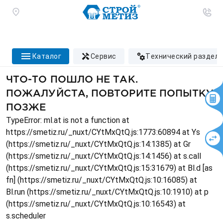
каталог
сервис
технический раздел
ЧТО-ТО ПОШЛО НЕ ТАК.
ПОЖАЛУЙСТА, ПОВТОРИТЕ ПОПЫТКУ
ПОЗЖЕ
TypeError: ml.at is not a function at
https://smetiz.ru/_nuxt/CYtMxQtQ.js:1773:60894 at Ys
(https://smetiz.ru/_nuxt/CYtMxQtQ.js:14:1385) at Gr
(https://smetiz.ru/_nuxt/CYtMxQtQ.js:14:1456) at s.call
(https://smetiz.ru/_nuxt/CYtMxQtQ.js:15:31679) at Bl.d [as
fn] (https://smetiz.ru/_nuxt/CYtMxQtQ.js:10:16085) at
Bl.run (https://smetiz.ru/_nuxt/CYtMxQtQ.js:10:1910) at p
(https://smetiz.ru/_nuxt/CYtMxQtQ.js:10:16543) at
s.scheduler