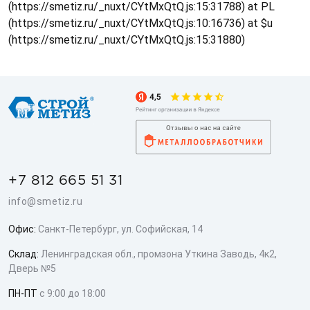
(https://smetiz.ru/_nuxt/CYtMxQtQ.js:15:31788) at PL
(https://smetiz.ru/_nuxt/CYtMxQtQ.js:10:16736) at $u
(https://smetiz.ru/_nuxt/CYtMxQtQ.js:15:31880)
+7 812 665 51 31
info@smetiz.ru
Офис:
Санкт-Петербург, ул. Софийская, 14
Склад:
Ленинградская обл., промзона Уткина Заводь, 4к2,
Дверь №5
ПН-ПТ
с 9:00 до 18:00