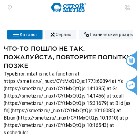
каталог
сервис
технический раздел
ЧТО-ТО ПОШЛО НЕ ТАК.
ПОЖАЛУЙСТА, ПОВТОРИТЕ ПОПЫТКУ
ПОЗЖЕ
TypeError: ml.at is not a function at
https://smetiz.ru/_nuxt/CYtMxQtQ.js:1773:60894 at Ys
(https://smetiz.ru/_nuxt/CYtMxQtQ.js:14:1385) at Gr
(https://smetiz.ru/_nuxt/CYtMxQtQ.js:14:1456) at s.call
(https://smetiz.ru/_nuxt/CYtMxQtQ.js:15:31679) at Bl.d [as
fn] (https://smetiz.ru/_nuxt/CYtMxQtQ.js:10:16085) at
Bl.run (https://smetiz.ru/_nuxt/CYtMxQtQ.js:10:1910) at p
(https://smetiz.ru/_nuxt/CYtMxQtQ.js:10:16543) at
s.scheduler