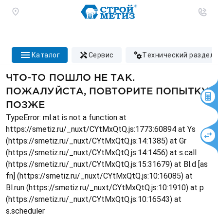
каталог
сервис
технический раздел
ЧТО-ТО ПОШЛО НЕ ТАК.
ПОЖАЛУЙСТА, ПОВТОРИТЕ ПОПЫТКУ
ПОЗЖЕ
TypeError: ml.at is not a function at
https://smetiz.ru/_nuxt/CYtMxQtQ.js:1773:60894 at Ys
(https://smetiz.ru/_nuxt/CYtMxQtQ.js:14:1385) at Gr
(https://smetiz.ru/_nuxt/CYtMxQtQ.js:14:1456) at s.call
(https://smetiz.ru/_nuxt/CYtMxQtQ.js:15:31679) at Bl.d [as
fn] (https://smetiz.ru/_nuxt/CYtMxQtQ.js:10:16085) at
Bl.run (https://smetiz.ru/_nuxt/CYtMxQtQ.js:10:1910) at p
(https://smetiz.ru/_nuxt/CYtMxQtQ.js:10:16543) at
s.scheduler