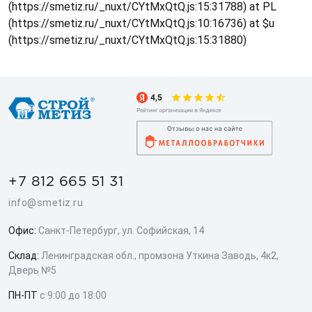
(https://smetiz.ru/_nuxt/CYtMxQtQ.js:15:31788) at PL
(https://smetiz.ru/_nuxt/CYtMxQtQ.js:10:16736) at $u
(https://smetiz.ru/_nuxt/CYtMxQtQ.js:15:31880)
+7 812 665 51 31
info@smetiz.ru
Офис:
Санкт-Петербург, ул. Софийская, 14
Склад:
Ленинградская обл., промзона Уткина Заводь, 4к2,
Дверь №5
ПН-ПТ
с 9:00 до 18:00