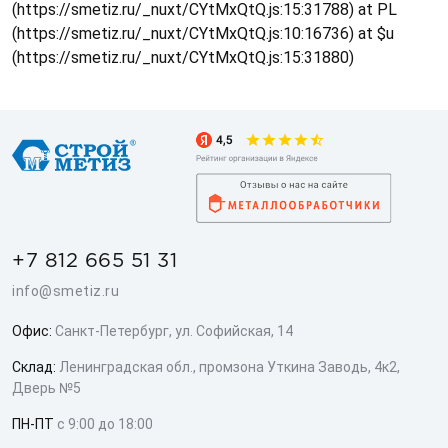
(https://smetiz.ru/_nuxt/CYtMxQtQ.js:15:31788) at PL
(https://smetiz.ru/_nuxt/CYtMxQtQ.js:10:16736) at $u
(https://smetiz.ru/_nuxt/CYtMxQtQ.js:15:31880)
+7 812 665 51 31
info@smetiz.ru
Офис:
Санкт-Петербург, ул. Софийская, 14
Склад:
Ленинградская обл., промзона Уткина Заводь, 4к2,
Дверь №5
ПН-ПТ
с 9:00 до 18:00