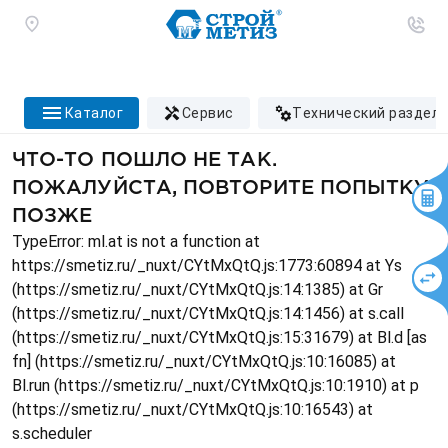
каталог
сервис
технический раздел
ЧТО-ТО ПОШЛО НЕ ТАК.
ПОЖАЛУЙСТА, ПОВТОРИТЕ ПОПЫТКУ
ПОЗЖЕ
TypeError: ml.at is not a function at
https://smetiz.ru/_nuxt/CYtMxQtQ.js:1773:60894 at Ys
(https://smetiz.ru/_nuxt/CYtMxQtQ.js:14:1385) at Gr
(https://smetiz.ru/_nuxt/CYtMxQtQ.js:14:1456) at s.call
(https://smetiz.ru/_nuxt/CYtMxQtQ.js:15:31679) at Bl.d [as
fn] (https://smetiz.ru/_nuxt/CYtMxQtQ.js:10:16085) at
Bl.run (https://smetiz.ru/_nuxt/CYtMxQtQ.js:10:1910) at p
(https://smetiz.ru/_nuxt/CYtMxQtQ.js:10:16543) at
s.scheduler