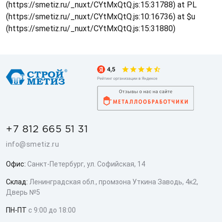
(https://smetiz.ru/_nuxt/CYtMxQtQ.js:15:31788) at PL
(https://smetiz.ru/_nuxt/CYtMxQtQ.js:10:16736) at $u
(https://smetiz.ru/_nuxt/CYtMxQtQ.js:15:31880)
+7 812 665 51 31
info@smetiz.ru
Офис:
Санкт-Петербург, ул. Софийская, 14
Склад:
Ленинградская обл., промзона Уткина Заводь, 4к2,
Дверь №5
ПН-ПТ
с 9:00 до 18:00