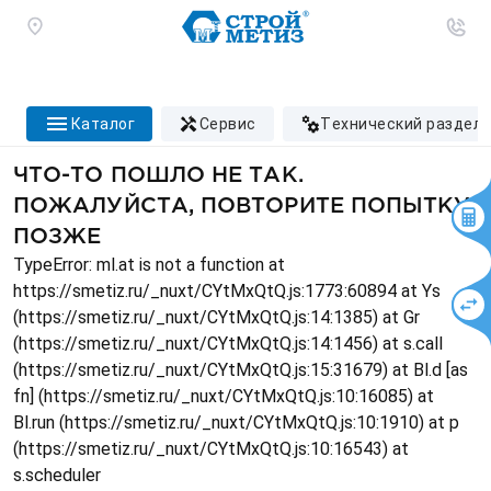
каталог
сервис
технический раздел
ЧТО-ТО ПОШЛО НЕ ТАК.
ПОЖАЛУЙСТА, ПОВТОРИТЕ ПОПЫТКУ
ПОЗЖЕ
TypeError: ml.at is not a function at
https://smetiz.ru/_nuxt/CYtMxQtQ.js:1773:60894 at Ys
(https://smetiz.ru/_nuxt/CYtMxQtQ.js:14:1385) at Gr
(https://smetiz.ru/_nuxt/CYtMxQtQ.js:14:1456) at s.call
(https://smetiz.ru/_nuxt/CYtMxQtQ.js:15:31679) at Bl.d [as
fn] (https://smetiz.ru/_nuxt/CYtMxQtQ.js:10:16085) at
Bl.run (https://smetiz.ru/_nuxt/CYtMxQtQ.js:10:1910) at p
(https://smetiz.ru/_nuxt/CYtMxQtQ.js:10:16543) at
s.scheduler