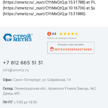
(https://smetiz.ru/_nuxt/CYtMxQtQ.js:15:31788) at PL
(https://smetiz.ru/_nuxt/CYtMxQtQ.js:10:16736) at $u
(https://smetiz.ru/_nuxt/CYtMxQtQ.js:15:31880)
+7 812 665 51 31
info@smetiz.ru
Офис:
Санкт-Петербург, ул. Софийская, 14
Склад:
Ленинградская обл., промзона Уткина Заводь, 4к2,
Дверь №5
ПН-ПТ
с 9:00 до 18:00