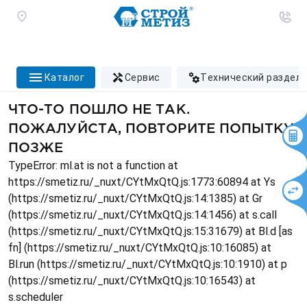
каталог
сервис
технический раздел
ЧТО-ТО ПОШЛО НЕ ТАК.
ПОЖАЛУЙСТА, ПОВТОРИТЕ ПОПЫТКУ
ПОЗЖЕ
TypeError: ml.at is not a function at
https://smetiz.ru/_nuxt/CYtMxQtQ.js:1773:60894 at Ys
(https://smetiz.ru/_nuxt/CYtMxQtQ.js:14:1385) at Gr
(https://smetiz.ru/_nuxt/CYtMxQtQ.js:14:1456) at s.call
(https://smetiz.ru/_nuxt/CYtMxQtQ.js:15:31679) at Bl.d [as
fn] (https://smetiz.ru/_nuxt/CYtMxQtQ.js:10:16085) at
Bl.run (https://smetiz.ru/_nuxt/CYtMxQtQ.js:10:1910) at p
(https://smetiz.ru/_nuxt/CYtMxQtQ.js:10:16543) at
s.scheduler