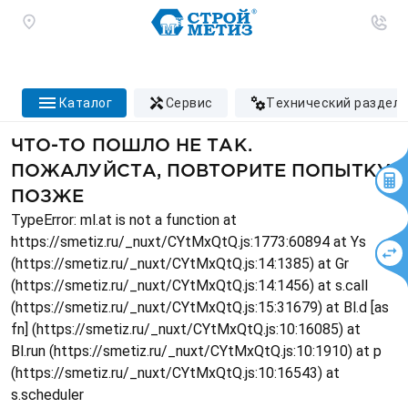
каталог
сервис
технический раздел
ЧТО-ТО ПОШЛО НЕ ТАК.
ПОЖАЛУЙСТА, ПОВТОРИТЕ ПОПЫТКУ
ПОЗЖЕ
TypeError: ml.at is not a function at
https://smetiz.ru/_nuxt/CYtMxQtQ.js:1773:60894 at Ys
(https://smetiz.ru/_nuxt/CYtMxQtQ.js:14:1385) at Gr
(https://smetiz.ru/_nuxt/CYtMxQtQ.js:14:1456) at s.call
(https://smetiz.ru/_nuxt/CYtMxQtQ.js:15:31679) at Bl.d [as
fn] (https://smetiz.ru/_nuxt/CYtMxQtQ.js:10:16085) at
Bl.run (https://smetiz.ru/_nuxt/CYtMxQtQ.js:10:1910) at p
(https://smetiz.ru/_nuxt/CYtMxQtQ.js:10:16543) at
s.scheduler