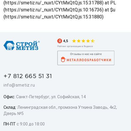
(https://smetiz.ru/_nuxt/CYtMxQtQ.js:15:31788) at PL
(https://smetiz.ru/_nuxt/CYtMxQtQ.js:10:16736) at $u
(https://smetiz.ru/_nuxt/CYtMxQtQ.js:15:31880)
+7 812 665 51 31
info@smetiz.ru
Офис:
Санкт-Петербург, ул. Софийская, 14
Склад:
Ленинградская обл., промзона Уткина Заводь, 4к2,
Дверь №5
ПН-ПТ
с 9:00 до 18:00