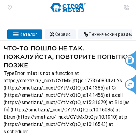
каталог
сервис
технический раздел
ЧТО-ТО ПОШЛО НЕ ТАК.
ПОЖАЛУЙСТА, ПОВТОРИТЕ ПОПЫТКУ
ПОЗЖЕ
TypeError: ml.at is not a function at
https://smetiz.ru/_nuxt/CYtMxQtQ.js:1773:60894 at Ys
(https://smetiz.ru/_nuxt/CYtMxQtQ.js:14:1385) at Gr
(https://smetiz.ru/_nuxt/CYtMxQtQ.js:14:1456) at s.call
(https://smetiz.ru/_nuxt/CYtMxQtQ.js:15:31679) at Bl.d [as
fn] (https://smetiz.ru/_nuxt/CYtMxQtQ.js:10:16085) at
Bl.run (https://smetiz.ru/_nuxt/CYtMxQtQ.js:10:1910) at p
(https://smetiz.ru/_nuxt/CYtMxQtQ.js:10:16543) at
s.scheduler