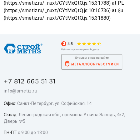
(https://smetiz.ru/_nuxt/CYtMxQtQ.js:15:31788) at PL
(https://smetiz.ru/_nuxt/CYtMxQtQ.js:10:16736) at $u
(https://smetiz.ru/_nuxt/CYtMxQtQ.js:15:31880)
+7 812 665 51 31
info@smetiz.ru
Офис:
Санкт-Петербург, ул. Софийская, 14
Склад:
Ленинградская обл., промзона Уткина Заводь, 4к2,
Дверь №5
ПН-ПТ
с 9:00 до 18:00