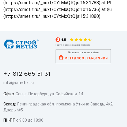
(https://smetiz.ru/_nuxt/CYtMxQtQ.js:15:31788) at PL
(https://smetiz.ru/_nuxt/CYtMxQtQ.js:10:16736) at $u
(https://smetiz.ru/_nuxt/CYtMxQtQ.js:15:31880)
+7 812 665 51 31
info@smetiz.ru
Офис:
Санкт-Петербург, ул. Софийская, 14
Склад:
Ленинградская обл., промзона Уткина Заводь, 4к2,
Дверь №5
ПН-ПТ
с 9:00 до 18:00