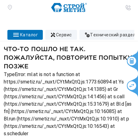
каталог
сервис
технический раздел
ЧТО-ТО ПОШЛО НЕ ТАК.
ПОЖАЛУЙСТА, ПОВТОРИТЕ ПОПЫТКУ
ПОЗЖЕ
TypeError: ml.at is not a function at
https://smetiz.ru/_nuxt/CYtMxQtQ.js:1773:60894 at Ys
(https://smetiz.ru/_nuxt/CYtMxQtQ.js:14:1385) at Gr
(https://smetiz.ru/_nuxt/CYtMxQtQ.js:14:1456) at s.call
(https://smetiz.ru/_nuxt/CYtMxQtQ.js:15:31679) at Bl.d [as
fn] (https://smetiz.ru/_nuxt/CYtMxQtQ.js:10:16085) at
Bl.run (https://smetiz.ru/_nuxt/CYtMxQtQ.js:10:1910) at p
(https://smetiz.ru/_nuxt/CYtMxQtQ.js:10:16543) at
s.scheduler