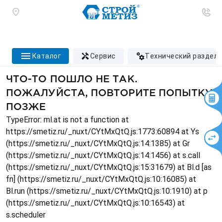
каталог
сервис
технический раздел
ЧТО-ТО ПОШЛО НЕ ТАК.
ПОЖАЛУЙСТА, ПОВТОРИТЕ ПОПЫТКУ
ПОЗЖЕ
TypeError: ml.at is not a function at
https://smetiz.ru/_nuxt/CYtMxQtQ.js:1773:60894 at Ys
(https://smetiz.ru/_nuxt/CYtMxQtQ.js:14:1385) at Gr
(https://smetiz.ru/_nuxt/CYtMxQtQ.js:14:1456) at s.call
(https://smetiz.ru/_nuxt/CYtMxQtQ.js:15:31679) at Bl.d [as
fn] (https://smetiz.ru/_nuxt/CYtMxQtQ.js:10:16085) at
Bl.run (https://smetiz.ru/_nuxt/CYtMxQtQ.js:10:1910) at p
(https://smetiz.ru/_nuxt/CYtMxQtQ.js:10:16543) at
s.scheduler