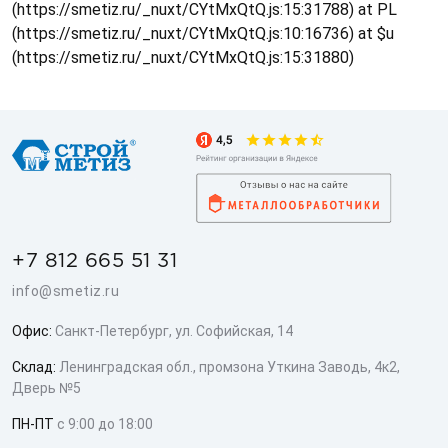
(https://smetiz.ru/_nuxt/CYtMxQtQ.js:15:31788) at PL
(https://smetiz.ru/_nuxt/CYtMxQtQ.js:10:16736) at $u
(https://smetiz.ru/_nuxt/CYtMxQtQ.js:15:31880)
+7 812 665 51 31
info@smetiz.ru
Офис:
Санкт-Петербург, ул. Софийская, 14
Склад:
Ленинградская обл., промзона Уткина Заводь, 4к2,
Дверь №5
ПН-ПТ
с 9:00 до 18:00