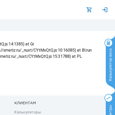
Q.js:14:1385) at Gr
s://smetiz.ru/_nuxt/CYtMxQtQ.js:10:16085) at Bl.run
Калькулятор веса
/smetiz.ru/_nuxt/CYtMxQtQ.js:15:31788) at PL
КЛИЕНТАМ
Калькуляторы