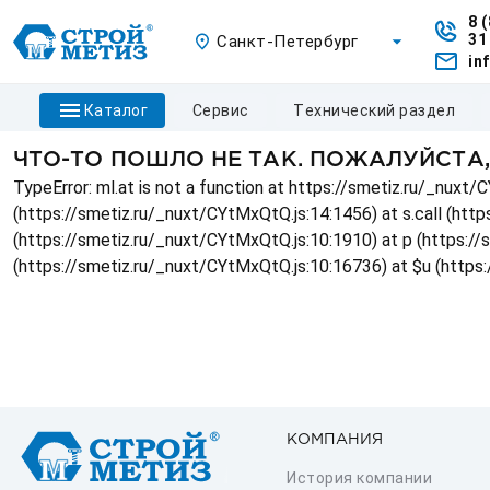
8 
31
Санкт-Петербург
in
каталог
сервис
технический раздел
ЧТО-ТО ПОШЛО НЕ ТАК. ПОЖАЛУЙСТА
TypeError: ml.at is not a function at https://smetiz.ru/_nux
(https://smetiz.ru/_nuxt/CYtMxQtQ.js:14:1456) at s.call (http
(https://smetiz.ru/_nuxt/CYtMxQtQ.js:10:1910) at p (https:/
(https://smetiz.ru/_nuxt/CYtMxQtQ.js:10:16736) at $u (https
КОМПАНИЯ
История компании