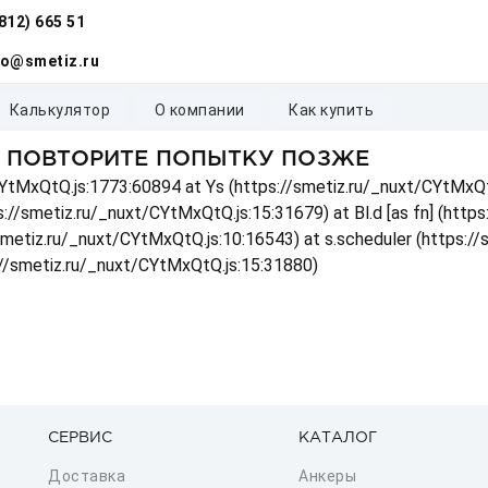
(812) 665 51
fo@smetiz.ru
калькулятор
о компании
как купить
, ПОВТОРИТЕ ПОПЫТКУ ПОЗЖЕ
t/CYtMxQtQ.js:1773:60894 at Ys (https://smetiz.ru/_nuxt/CYtMxQt
s://smetiz.ru/_nuxt/CYtMxQtQ.js:15:31679) at Bl.d [as fn] (http
/smetiz.ru/_nuxt/CYtMxQtQ.js:10:16543) at s.scheduler (https:/
://smetiz.ru/_nuxt/CYtMxQtQ.js:15:31880)
СЕРВИС
КАТАЛОГ
Доставка
Анкеры