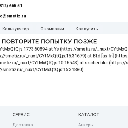
(812) 665 51
fo@smetiz.ru
калькулятор
о компании
как купить
, ПОВТОРИТЕ ПОПЫТКУ ПОЗЖЕ
t/CYtMxQtQ.js:1773:60894 at Ys (https://smetiz.ru/_nuxt/CYtMxQt
s://smetiz.ru/_nuxt/CYtMxQtQ.js:15:31679) at Bl.d [as fn] (http
/smetiz.ru/_nuxt/CYtMxQtQ.js:10:16543) at s.scheduler (https:/
://smetiz.ru/_nuxt/CYtMxQtQ.js:15:31880)
СЕРВИС
КАТАЛОГ
Доставка
Анкеры