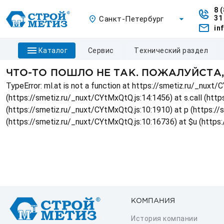
8 
31
Санкт-Петербург
in
каталог
сервис
технический раздел
ЧТО-ТО ПОШЛО НЕ ТАК. ПОЖАЛУЙСТА
TypeError: ml.at is not a function at https://smetiz.ru/_nux
(https://smetiz.ru/_nuxt/CYtMxQtQ.js:14:1456) at s.call (http
(https://smetiz.ru/_nuxt/CYtMxQtQ.js:10:1910) at p (https:/
(https://smetiz.ru/_nuxt/CYtMxQtQ.js:10:16736) at $u (https
КОМПАНИЯ
История компании