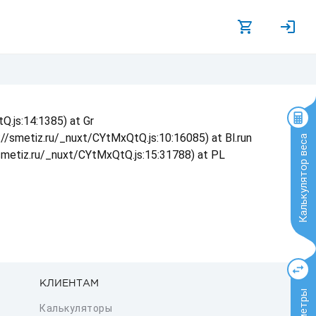
Q.js:14:1385) at Gr
s://smetiz.ru/_nuxt/CYtMxQtQ.js:10:16085) at Bl.run
Калькулятор веса
/smetiz.ru/_nuxt/CYtMxQtQ.js:15:31788) at PL
КЛИЕНТАМ
Калькуляторы