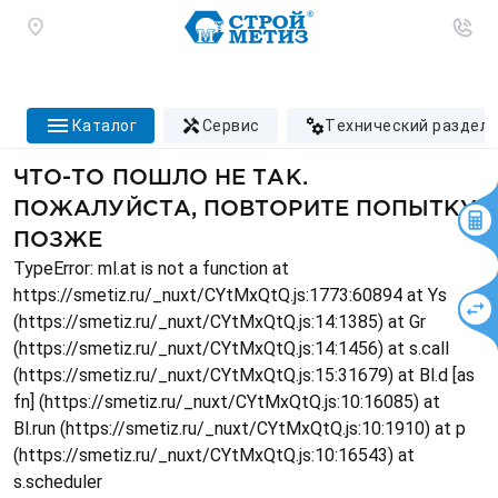
каталог
сервис
технический раздел
ЧТО-ТО ПОШЛО НЕ ТАК.
ПОЖАЛУЙСТА, ПОВТОРИТЕ ПОПЫТКУ
ПОЗЖЕ
TypeError: ml.at is not a function at
https://smetiz.ru/_nuxt/CYtMxQtQ.js:1773:60894 at Ys
(https://smetiz.ru/_nuxt/CYtMxQtQ.js:14:1385) at Gr
(https://smetiz.ru/_nuxt/CYtMxQtQ.js:14:1456) at s.call
(https://smetiz.ru/_nuxt/CYtMxQtQ.js:15:31679) at Bl.d [as
fn] (https://smetiz.ru/_nuxt/CYtMxQtQ.js:10:16085) at
Bl.run (https://smetiz.ru/_nuxt/CYtMxQtQ.js:10:1910) at p
(https://smetiz.ru/_nuxt/CYtMxQtQ.js:10:16543) at
s.scheduler