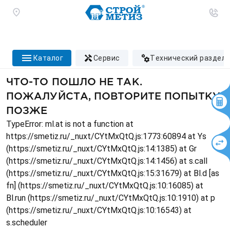
каталог
сервис
технический раздел
ЧТО-ТО ПОШЛО НЕ ТАК.
ПОЖАЛУЙСТА, ПОВТОРИТЕ ПОПЫТКУ
ПОЗЖЕ
TypeError: ml.at is not a function at
https://smetiz.ru/_nuxt/CYtMxQtQ.js:1773:60894 at Ys
(https://smetiz.ru/_nuxt/CYtMxQtQ.js:14:1385) at Gr
(https://smetiz.ru/_nuxt/CYtMxQtQ.js:14:1456) at s.call
(https://smetiz.ru/_nuxt/CYtMxQtQ.js:15:31679) at Bl.d [as
fn] (https://smetiz.ru/_nuxt/CYtMxQtQ.js:10:16085) at
Bl.run (https://smetiz.ru/_nuxt/CYtMxQtQ.js:10:1910) at p
(https://smetiz.ru/_nuxt/CYtMxQtQ.js:10:16543) at
s.scheduler