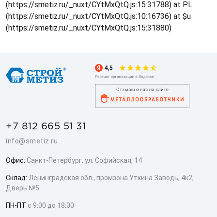
(https://smetiz.ru/_nuxt/CYtMxQtQ.js:15:31788) at PL
(https://smetiz.ru/_nuxt/CYtMxQtQ.js:10:16736) at $u
(https://smetiz.ru/_nuxt/CYtMxQtQ.js:15:31880)
+7 812 665 51 31
info@smetiz.ru
Офис:
Санкт-Петербург, ул. Софийская, 14
Склад:
Ленинградская обл., промзона Уткина Заводь, 4к2,
Дверь №5
ПН-ПТ
с 9:00 до 18:00