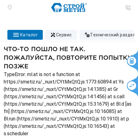
каталог
сервис
технический раздел
ЧТО-ТО ПОШЛО НЕ ТАК.
ПОЖАЛУЙСТА, ПОВТОРИТЕ ПОПЫТКУ
ПОЗЖЕ
TypeError: ml.at is not a function at
https://smetiz.ru/_nuxt/CYtMxQtQ.js:1773:60894 at Ys
(https://smetiz.ru/_nuxt/CYtMxQtQ.js:14:1385) at Gr
(https://smetiz.ru/_nuxt/CYtMxQtQ.js:14:1456) at s.call
(https://smetiz.ru/_nuxt/CYtMxQtQ.js:15:31679) at Bl.d [as
fn] (https://smetiz.ru/_nuxt/CYtMxQtQ.js:10:16085) at
Bl.run (https://smetiz.ru/_nuxt/CYtMxQtQ.js:10:1910) at p
(https://smetiz.ru/_nuxt/CYtMxQtQ.js:10:16543) at
s.scheduler